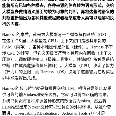
能将所有已知各种模态，各种来源的信息转为语言形式，交给
大模型去做纯语义层面的较为可靠的判断，再将这些纯语义的
判断重新输出为各种其他流程或者框架或者人类可以理解和执
行的内容。
Harness 的本质，就是为大模型写一个微型操作系统（OS）。
在这个 OS 里，大模型是 CPU，上下文窗口是极其珍贵的
RAM（内存），各种本地操作是外设（硬件）。Harness 不干
涉 CPU 的计算，但它必须极其严苛地管理内存回收（上下文
压缩）、调度硬件接口（极简工具集）、并随时准备触发系统
中断（拦截高危操作与死循环）。大模型（CPU）决定了智力
（算力）的上限，而 Harness （OS）决定了这套智力在现实世
界中能发挥出几成。
Harness的核心哲学就是将推理交给LLM，相信只要给LLM提
供可靠的输入token和安全边界，它就可以得到正确的结果。
系统只负责将各种来源各种形式的数据变为token，然后将
LLM推理出来的token交给可以理解它的外界环境。从这个曾
面讲，Observability&Evaluation， Action & Tools 这些才是