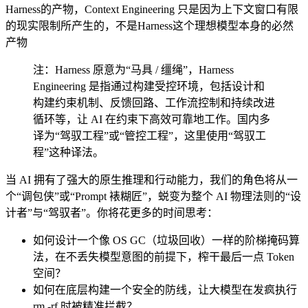
Harness的产物，Context Engineering 只是因为上下文窗口有限
的现实限制所产生的，不是Harness这个理想模型本身的必然
产物
注：Harness 原意为“马具 / 缰绳”，Harness
Engineering 是指通过构建受控环境，包括设计和
构建约束机制、反馈回路、工作流控制和持续改进
循环等，让 AI 在约束下高效可靠地工作。国内多
译为“驾驭工程”或“管控工程”，这里使用“驾驭工
程”这种译法。
当 AI 拥有了强大的原生推理和行动能力，我们的角色将从一
个“调包侠”或“Prompt 裱糊匠”，蜕变为整个 AI 物理法则的“设
计者”与“驾驭者”。你将花更多的时间思考：
如何设计一个像 OS GC（垃圾回收）一样的阶梯掩码算
法，在不丢失模型意图的前提下，榨干最后一点 Token
空间？
如何在底层构建一个安全的防线，让大模型在发疯执行
rm -rf 时被精准拦截？