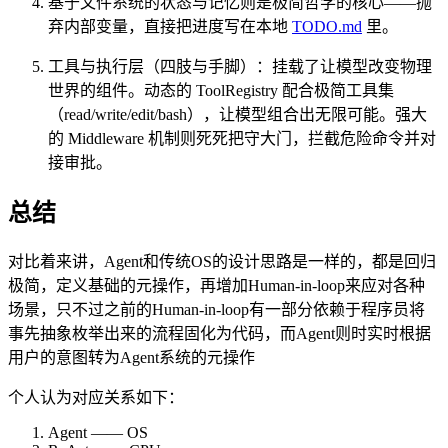
基于文件系统的状态与记忆则是极简哲学的核心——抛
弃内部变量，直接把进度写在本地
TODO.md
里。
工具与执行层（四肢与手脚）：挂载了让模型改变物理
世界的组件。动态的 ToolRegistry 配合极简工具集
（read/write/edit/bash），让模型组合出无限可能。强大
的 Middleware 机制则死死把守大门，拦截危险命令并对
接审批。
总结
对比着来讲，Agent和传统OS的设计思路是一样的，都是回归
极简，定义基础的元操作，再增加Human-in-loop来应对各种
场景，只不过之前的Human-in-loop有一部分依赖于程序员将
事先抽象枚举出来的流程固化为代码，而Agent则时实时根据
用户的意图转为Agent系统的元操作
个人认为对应关系如下：
Agent —— OS