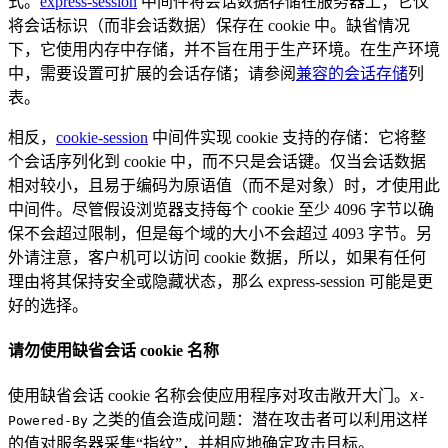
式。
express-session
中间件将会话数据存储在服务器上；它仅
将会话标识（而非会话数据）保存在 cookie 中。缺省情况
下，它使用内存中存储，并不旨在用于生产环境。在生产环境
中，需要设置可扩展的会话存储；请参阅
兼容的会话存储
列
表。
相反，
cookie-session
中间件实现 cookie 支持的存储：它将整
个会话序列化到 cookie 中，而不只是会话键。仅当会话数据
相对较小，且易于编码为原语值（而不是对象）时，才使用此
中间件。尽管假设浏览器支持每个 cookie 至少 4096 字节以确
保不会超过限制，但是每个域的大小不会超过 4093 字节。另
外请注意，客户机可以访问 cookie 数据，所以，如果有任何
理由将其保持安全或隐藏状态，那么 express-session 可能是更
好的选择。
请勿使用缺省会话 cookie 名称
使用缺省会话 cookie 名称会使应用程序对攻击敞开大门。
X-
之类的值会造成问题：潜在攻击者可以利用这样
Powered-By
的值对服务器采集“指纹”，并相应地确定攻击目标。