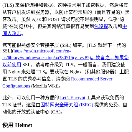
(TLS) 来保护连接和数据。这种技术用于加密数据，然后将其
从客户机发送到服务器，以防止某些常见的（而且容易的）黑
客攻击。虽然 Ajax 和 POST 请求可能不是很明显，似乎“隐
藏”在浏览器中，但是其网络流量很容易受到
包嗅探
攻击和
中
间人攻击
。
您可能很熟悉安全套接字层 (SSL) 加密。[TLS 就是下一代的
SSL](
https://msdn.microsoft.com/en-
us/library/windows/desktop/aa380515(v=vs.85)。换言之，如果您
以前使用
SSL，请考虑升级到 TLS。一般而言，我们建议使
用 Nginx 来处理 TLS。要获取在 Nginx（和其他服务器）上配
置 TLS 的优秀参考信息，请参阅
Recommended Server
Configurations
(Mozilla Wiki)。
此外，可以使用一种方便的
Let’s Encrypt
工具来获取免费的
TLS 证书，这是由
因特网安全研究组 (ISRG)
提供的免费、自
动化的开放式认证中心 (CA)。
使用 Helmet