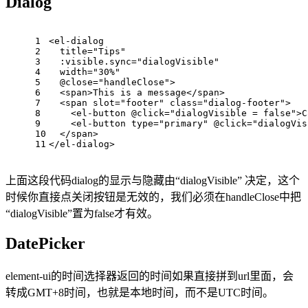
Dialog
1
<el-dialog
2
  title=
"Tips"
3
  :visible.
sync
=
"dialogVisible"
4
  width=
"30%"
5
  @close=
"handleClose"
>
6
<
span
>
This is a message
</
span
>
7
<
span
slot
=
"footer"
class
=
"dialog-footer"
>
8
<
el-button
 @
click
=
"dialogVisible = false"
>
C
9
<
el-button
type
=
"primary"
 @
click
=
"dialogVis
10
</
span
>
11
</el-dialog>
上面这段代码dialog的显示与隐藏由“dialogVisible” 决定，这个
时候你直接点关闭按钮是无效的，我们必须在handleClose中把
“dialogVisible”置为false才有效。
DatePicker
element-ui的时间选择器返回的时间如果直接拼到url里面，会
转成GMT+8时间，也就是本地时间，而不是UTC时间。