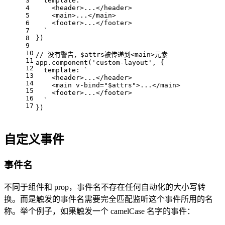
3
template
: 
`
4
    <header>...</header>
5
    <main>...</main>
6
    <footer>...</footer>
7
  `
8
})
9
10
// 没有警告，$attrs被传递到<main>元素
11
app.
component
(
'custom-layout'
, {
12
template
: 
`
13
    <header>...</header>
14
    <main v-bind="$attrs">...</main>
15
    <footer>...</footer>
16
  `
17
})
自定义事件
事件名
不同于组件和 prop，事件名不存在任何自动化的大小写转
换。而是触发的事件名需要完全匹配监听这个事件所用的名
称。举个例子，如果触发一个 camelCase 名字的事件：