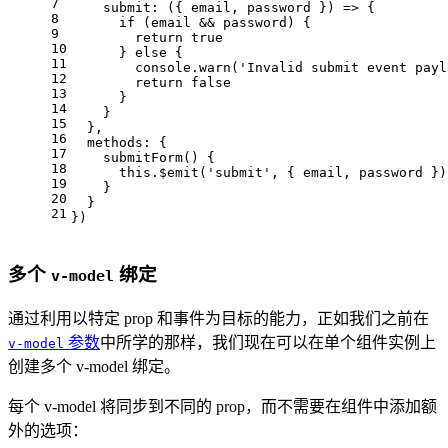
7
submit
: 
(
{ email, password }
) =>
 {
8
if
 (email && password) {
9
return
true
10
      } 
else
 {
11
console
.
warn
(
'Invalid submit event payl
12
return
false
13
      }
14
    }
15
  },
16
methods
: {
17
submitForm
(
) {
18
this
.$emit(
'submit'
, { email, password })
19
    }
20
  }
21
})
多个
绑定
v-model
通过利用以特定 prop 和事件为目标的能力，正如我们之前在
参数
中所学的那样，我们现在可以在单个组件实例上
v-model
创建多个 v-model 绑定。
每个 v-model 将同步到不同的 prop，而不需要在组件中添加额
外的选项：