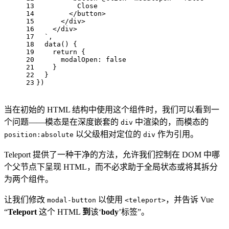
13
          Close
14
        </button>
15
      </div>
16
    </div>
17
  `
,
18
data
(
) {
19
return
 { 
20
modalOpen
: 
false
21
    }
22
  }
23
})
当在初始的 HTML 结构中使用这个组件时，我们可以看到一
个问题——模态是在深度嵌套的
中渲染的，而模态的
div
以父级相对定位的
作为引用。
position:absolute
div
Teleport 提供了一种干净的方法，允许我们控制在 DOM 中哪
个父节点下呈现 HTML，而不必求助于全局状态或将其拆分
为两个组件。
让我们修改
以使用
，并告诉 Vue
modal-button
<teleport>
“
Teleport
这个 HTML
到
该‘
body
’标签”。