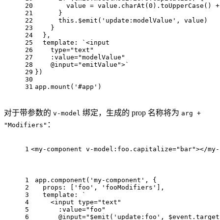
20
        value = value.
charAt
(
0
).
toUpperCase
() +
21
      }
22
this
.$emit(
'update:modelValue'
, value)
23
    }
24
  },
25
template
: 
`<input
26
    type="text"
27
    :value="modelValue"
28
    @input="emitValue">`
29
})
30
31
app.
mount
(
'#app'
)
对于带参数的
绑定，生成的 prop 名称将为
v-model
arg +
：
"Modifiers"
1
<
my-component
v-model:foo.capitalize
=
"bar"
>
</
my-
1
app.
component
(
'my-component'
, {
2
props
: [
'foo'
, 
'fooModifiers'
],
3
template
: 
`
4
    <input type="text" 
5
      :value="foo"
6
      @input="$emit('update:foo', $event.target