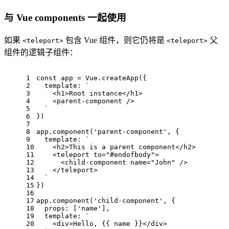
与 Vue components 一起使用
如果
包含 Vue 组件，则它仍将是
父
<teleport>
<teleport>
组件的逻辑子组件：
1
const
 app = 
Vue
.
createApp
({
2
template
: 
`
3
    <h1>Root instance</h1>
4
    <parent-component />
5
  `
6
})
7
8
app.
component
(
'parent-component'
, {
9
template
: 
`
10
    <h2>This is a parent component</h2>
11
    <teleport to="#endofbody">
12
      <child-component name="John" />
13
    </teleport>
14
  `
15
})
16
17
app.
component
(
'child-component'
, {
18
props
: [
'name'
],
19
template
: 
`
20
    <div>Hello, {{ name }}</div>