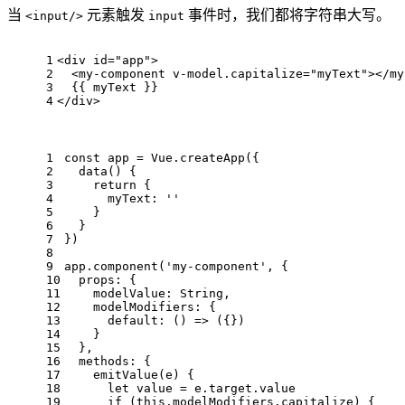
当
元素触发
事件时，我们都将字符串大写。
<input/>
input
1
<
div
id
=
"app"
>
2
<
my-component
v-model.capitalize
=
"myText"
>
</
my
3
  {{ myText }}
4
</
div
>
1
const
 app = 
Vue
.
createApp
({
2
data
(
) {
3
return
 {
4
myText
: 
''
5
    }
6
  }
7
})
8
9
app.
component
(
'my-component'
, {
10
props
: {
11
modelValue
: 
String
,
12
modelModifiers
: {
13
default
: 
() =>
 ({})
14
    }
15
  },
16
methods
: {
17
emitValue
(
e
) {
18
let
 value = e.
target
.
value
19
if
 (
this
.
modelModifiers
.
capitalize
) {