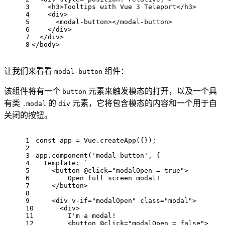
3
<
h3
>
Tooltips with Vue 3 Teleport
</
h3
>
4
<
div
>
5
<
modal-button
>
</
modal-button
>
6
</
div
>
7
</
div
>
8
</
body
>
让我们来看看
组件：
modal-button
该组件将有一个
元素来触发模态的打开，以及一个具
button
有类
的
元素，它将包含模态的内容和一个用于自
.modal
div
关闭的按钮。
1
const
 app = 
Vue
.
createApp
({});
2
3
app.
component
(
'modal-button'
, {
4
template
: 
`
5
    <button @click="modalOpen = true">
6
        Open full screen modal!
7
    </button>
8
9
    <div v-if="modalOpen" class="modal">
10
      <div>
11
        I'm a modal! 
12
        <button @click="modalOpen = false">