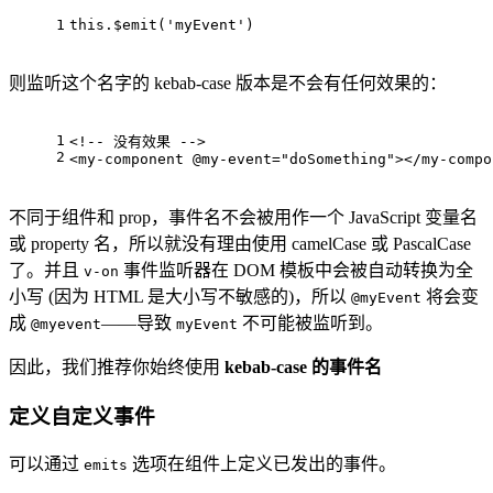
1
this
.$emit(
'myEvent'
)
则监听这个名字的 kebab-case 版本是不会有任何效果的：
1
<!-- 没有效果 -->
2
<
my-component
 @
my-event
=
"doSomething"
>
</
my-compo
不同于组件和 prop，事件名不会被用作一个 JavaScript 变量名
或 property 名，所以就没有理由使用 camelCase 或 PascalCase
了。并且
事件监听器在 DOM 模板中会被自动转换为全
v-on
小写 (因为 HTML 是大小写不敏感的)，所以
将会变
@myEvent
成
——导致
不可能被监听到。
@myevent
myEvent
因此，我们推荐你始终使用
kebab-case 的事件名
定义自定义事件
可以通过
选项在组件上定义已发出的事件。
emits