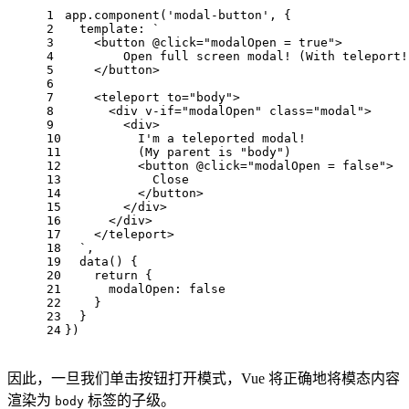
1
app.
component
(
'modal-button'
, {
2
template
: 
`
3
    <button @click="modalOpen = true">
4
        Open full screen modal! (With teleport!
5
    </button>
6
7
    <teleport to="body">
8
      <div v-if="modalOpen" class="modal">
9
        <div>
10
          I'm a teleported modal! 
11
          (My parent is "body")
12
          <button @click="modalOpen = false">
13
            Close
14
          </button>
15
        </div>
16
      </div>
17
    </teleport>
18
  `
,
19
data
(
) {
20
return
 { 
21
modalOpen
: 
false
22
    }
23
  }
24
})
因此，一旦我们单击按钮打开模式，Vue 将正确地将模态内容
渲染为
标签的子级。
body