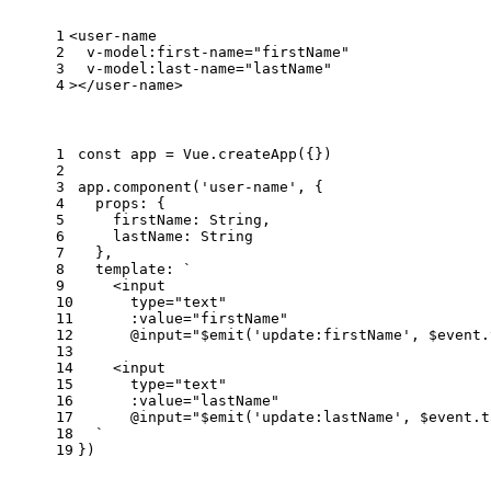
1
<
user-name
2
v-model:first-name
=
"firstName"
3
v-model:last-name
=
"lastName"
4
>
</
user-name
>
1
const
 app = 
Vue
.
createApp
({})
2
3
app.
component
(
'user-name'
, {
4
props
: {
5
firstName
: 
String
,
6
lastName
: 
String
7
  },
8
template
: 
`
9
    <input 
10
      type="text"
11
      :value="firstName"
12
      @input="$emit('update:firstName', $event.
13
14
    <input
15
      type="text"
16
      :value="lastName"
17
      @input="$emit('update:lastName', $event.t
18
  `
19
})