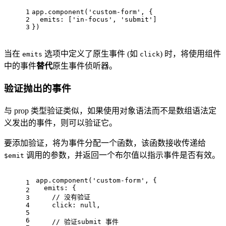
1
app.
component
(
'custom-form'
, {
2
emits
: [
'in-focus'
, 
'submit'
]
3
})
当在
选项中定义了原生事件 (如
) 时，将使用组件
emits
click
中的事件
替代
原生事件侦听器。
验证抛出的事件
与 prop 类型验证类似，如果使用对象语法而不是数组语法定
义发出的事件，则可以验证它。
要添加验证，将为事件分配一个函数，该函数接收传递给
调用的参数，并返回一个布尔值以指示事件是否有效。
$emit
app.
component
(
'custom-form'
, {
1
emits
: {
2
// 没有验证
3
4
click
: 
null
,
5
6
// 验证submit 事件