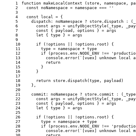
1
function
makeLocalContext
 (
store, namespace, pa
2
const
 noNamespace = namespace === 
''
3
4
const
 local = {
5
dispatch
: noNamespace ? store.
dispatch
 : 
(
_
6
const
 args = 
unifyObjectStyle
(_type, _pay
7
const
 { payload, options } = args
8
let
 { type } = args
9
10
if
 (!options || !options.
root
) {
11
        type = namespace + type
12
if
 (process.
env
.
NODE_ENV
 !== 
'productio
13
console
.
error
(
`[vuex] unknown local a
14
return
15
        }
16
      }
17
18
return
 store.
dispatch
(type, payload)
19
    },
20
21
commit
: noNamespace ? store.
commit
 : 
(
_type
22
const
 args = 
unifyObjectStyle
(_type, _pay
23
const
 { payload, options } = args
24
let
 { type } = args
25
26
if
 (!options || !options.
root
) {
27
        type = namespace + type
28
if
 (process.
env
.
NODE_ENV
 !== 
'productio
29
console
.
error
(
`[vuex] unknown local m
30
return