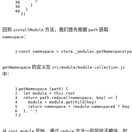
      }
38
    }
39
  }
40
})
回到
方法，我们首先根据
获取
installModule
path
：
namespace
1
const
 namespace = store.
_modules
.
getNamespace
(pa
的定义在
getNamespace
src/module/module-collection.js
中：
1
getNamespace
 (path) {
2
let
module
 = 
this
.
root
3
return
 path.
reduce
(
(
namespace, key
) =>
 {
4
module
 = 
module
.
getChild
(key)
5
return
 namespace + (
module
.
namespaced
 ? key 
6
  }, 
''
)
7
}
从
开始，通过
方法一层层找子模块，如
root module
reduce