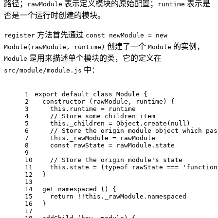
路径；
表示定义模块的原始配置；
表示是
rawModule
runtime
否是一个运行时创建的模块。
方法首先通过
register
const newModule = new
创建了一个
的实例，
Module(rawModule, runtime)
Module
是用来描述单个模块的类，它的定义在
Module
中：
src/module/module.js
1
export
default
class
Module
 {
2
constructor
 (
rawModule, runtime
) {
3
this
.
runtime
 = runtime
4
// Store some children item
5
this
.
_children
 = 
Object
.
create
(
null
)
6
// Store the origin module object which pas
7
this
.
_rawModule
 = rawModule
8
const
 rawState = rawModule.
state
9
10
// Store the origin module's state
11
this
.
state
 = (
typeof
 rawState === 
'function
12
  }
13
14
  get 
namespaced
 () {
15
return
 !!
this
.
_rawModule
.
namespaced
16
  }
17