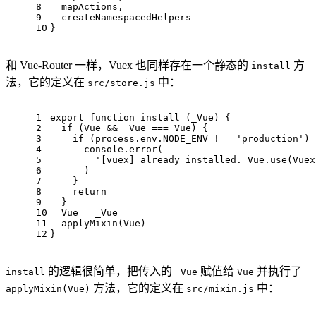
8
  mapActions,
9
  createNamespacedHelpers
10
}
和 Vue-Router 一样，Vuex 也同样存在一个静态的
方
install
法，它的定义在
中：
src/store.js
1
export
function
install
 (
_Vue
) {
2
if
 (
Vue
 && _Vue === 
Vue
) {
3
if
 (process.
env
.
NODE_ENV
 !== 
'production'
) 
4
console
.
error
(
5
'[vuex] already installed. Vue.use(Vuex
6
      )
7
    }
8
return
9
  }
10
Vue
 = _Vue
11
applyMixin
(
Vue
)
12
}
的逻辑很简单，把传入的
赋值给
并执行了
install
_Vue
Vue
方法，它的定义在
中：
applyMixin(Vue)
src/mixin.js