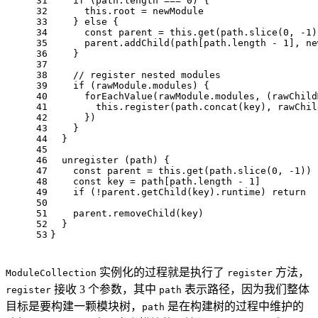
31
if
 (path.
length
 === 
0
) {
32
this
.
root
 = newModule
33
    } 
else
 {
34
const
 parent = 
this
.
get
(path.
slice
(
0
, -
1
)
35
      parent.
addChild
(path[path.
length
 - 
1
], ne
36
    }
37
38
// register nested modules
39
if
 (rawModule.
modules
) {
40
forEachValue
(rawModule.
modules
, 
(
rawChild
41
this
.
register
(path.
concat
(key), rawChil
42
      })
43
    }
44
  }
45
46
unregister
 (path) {
47
const
 parent = 
this
.
get
(path.
slice
(
0
, -
1
))
48
const
 key = path[path.
length
 - 
1
]
49
if
 (!parent.
getChild
(key).
runtime
) 
return
50
51
    parent.
removeChild
(key)
52
  }
53
}
实例化的过程就是执行了
方法，
ModuleCollection
register
接收 3 个参数，其中
表示路径，因为我们整体
register
path
目标是要构建一颗模块树，
是在构建树的过程中维护的
path