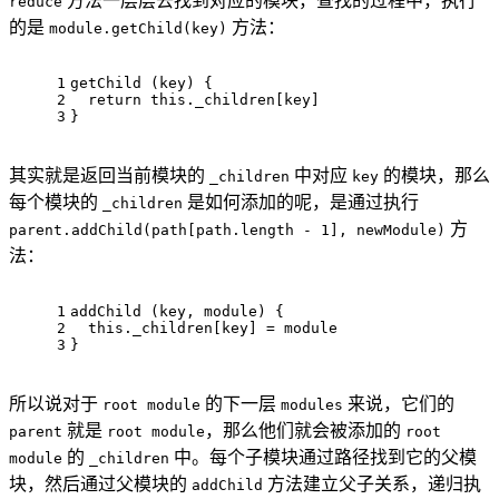
方法一层层去找到对应的模块，查找的过程中，执行
reduce
的是
方法：
module.getChild(key)
1
getChild
 (key) {
2
return
this
.
_children
[key]
3
}
其实就是返回当前模块的
中对应
的模块，那么
_children
key
每个模块的
是如何添加的呢，是通过执行
_children
方
parent.addChild(path[path.length - 1], newModule)
法：
1
addChild
 (key, 
module
) {
2
this
.
_children
[key] = 
module
3
}
所以说对于
的下一层
来说，它们的
root module
modules
就是
，那么他们就会被添加的
parent
root module
root
的
中。每个子模块通过路径找到它的父模
module
_children
块，然后通过父模块的
方法建立父子关系，递归执
addChild