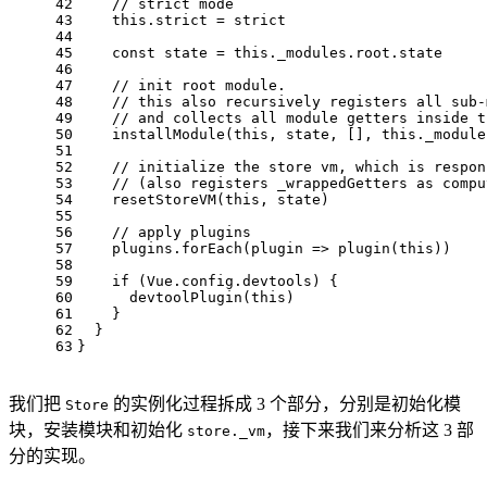
42
// strict mode
43
this
.
strict
 = strict
44
45
const
 state = 
this
.
_modules
.
root
.
state
46
47
// init root module.
48
// this also recursively registers all sub-
49
// and collects all module getters inside t
50
installModule
(
this
, state, [], 
this
.
_module
51
52
// initialize the store vm, which is respon
53
// (also registers _wrappedGetters as compu
54
resetStoreVM
(
this
, state)
55
56
// apply plugins
57
    plugins.
forEach
(
plugin
 =>
plugin
(
this
))
58
59
if
 (
Vue
.
config
.
devtools
) {
60
devtoolPlugin
(
this
)
61
    }
62
  }
63
}  
我们把
的实例化过程拆成 3 个部分，分别是初始化模
Store
块，安装模块和初始化
，接下来我们来分析这 3 部
store._vm
分的实现。