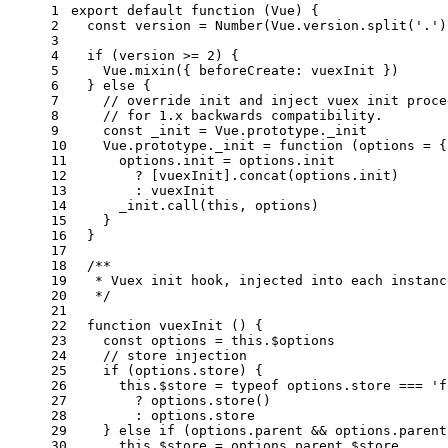
1
export
default
function
 (
Vue
) {
2
const
 version = 
Number
(
Vue
.
version
.
split
(
'.'
)
3
4
if
 (version >= 
2
) {
5
Vue
.
mixin
({ 
beforeCreate
: vuexInit })
6
  } 
else
 {
7
// override init and inject vuex init proce
8
// for 1.x backwards compatibility.
9
const
 _init = 
Vue
.
prototype
.
_init
10
Vue
.
prototype
.
_init
 = 
function
 (
options = {
11
      options.
init
 = options.
init
12
        ? [vuexInit].
concat
(options.
init
)
13
        : vuexInit
14
      _init.
call
(
this
, options)
15
    }
16
  }
17
18
/**
19
   * Vuex init hook, injected into each instanc
20
   */
21
22
function
vuexInit
 (
) {
23
const
 options = 
this
.
$options
24
// store injection
25
if
 (options.
store
) {
26
this
.
$store
 = 
typeof
 options.
store
 === 
'f
27
        ? options.
store
()
28
        : options.
store
29
    } 
else
if
 (options.
parent
 && options.
parent
30
this
.
$store
 = options.
parent
.
$store