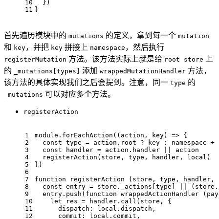
10
  })
11
}
首先遍历模块中的
的定义，拿到每一个
mutations
mutation
和
，并把
拼接上
，然后执行
key
key
namespace
方法。该方法实际上就是给
上
registerMutation
root store
的
添加
方法，
_mutations[types]
wrappedMutationHandler
该方法的具体实现我们之后会提到。注意，同一
的
type
可以对应多个方法。
_mutations
registerAction
1
module
.
forEachAction
(
(
action, key
) =>
 {
2
const
 type = action.
root
 ? key : namespace + 
3
const
 handler = action.
handler
 || action
4
registerAction
(store, type, handler, local)
5
})
6
7
function
registerAction
 (
store, type, handler, 
8
const
 entry = store.
_actions
[type] || (store.
9
  entry.
push
(
function
wrappedActionHandler
 (
pay
10
let
 res = handler.
call
(store, {
11
dispatch
: local.
dispatch
,
12
commit
: local.
commit
,