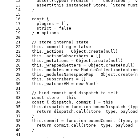
12
assert
(
typeof
Promise
 !== 
'undefined'
, 
`v
13
assert
(
this
instanceof
Store
, 
`Store must
14
    }
15
16
const
 {
17
      plugins = [],
18
      strict = 
false
19
    } = options
20
21
// store internal state
22
this
.
_committing
 = 
false
23
this
.
_actions
 = 
Object
.
create
(
null
)
24
this
.
_actionSubscribers
 = []
25
this
.
_mutations
 = 
Object
.
create
(
null
)
26
this
.
_wrappedGetters
 = 
Object
.
create
(
null
)
27
this
.
_modules
 = 
new
ModuleCollection
(option
28
this
.
_modulesNamespaceMap
 = 
Object
.
create
(
n
29
this
.
_subscribers
 = []
30
this
.
_watcherVM
 = 
new
Vue
()
31
32
// bind commit and dispatch to self
33
const
 store = 
this
34
const
 { dispatch, commit } = 
this
35
this
.
dispatch
 = 
function
boundDispatch
 (
typ
36
return
 dispatch.
call
(store, type, payload
37
    }
38
this
.
commit
 = 
function
boundCommit
 (
type, p
39
return
 commit.
call
(store, type, payload, 
40
    }
41