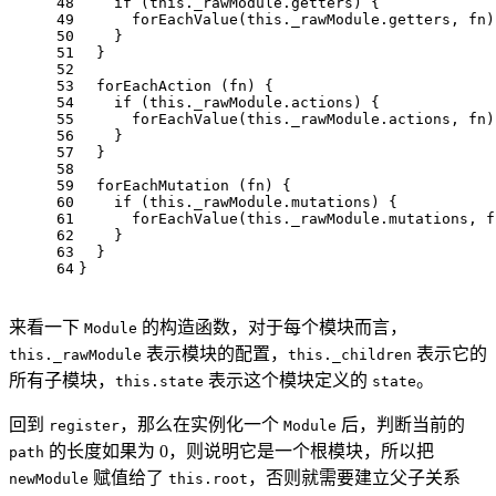
48
if
 (
this
.
_rawModule
.
getters
) {
49
forEachValue
(
this
.
_rawModule
.
getters
, fn)
50
    }
51
  }
52
53
forEachAction
 (fn) {
54
if
 (
this
.
_rawModule
.
actions
) {
55
forEachValue
(
this
.
_rawModule
.
actions
, fn)
56
    }
57
  }
58
59
forEachMutation
 (fn) {
60
if
 (
this
.
_rawModule
.
mutations
) {
61
forEachValue
(
this
.
_rawModule
.
mutations
, f
62
    }
63
  }
64
}
来看一下
的构造函数，对于每个模块而言，
Module
表示模块的配置，
表示它的
this._rawModule
this._children
所有子模块，
表示这个模块定义的
。
this.state
state
回到
，那么在实例化一个
后，判断当前的
register
Module
的长度如果为 0，则说明它是一个根模块，所以把
path
赋值给了
，否则就需要建立父子关系
newModule
this.root