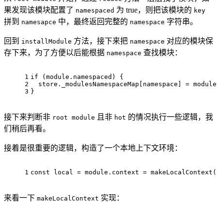
果发现该模块配置了
为 true，则把该模块的
namespaced
key
拼到
中，最终返回完整的
字符串。
namesapce
namespace
回到
方法，接下来把
对应的模块保
installModule
namespace
存下来，为了方便以后能根据
查找模块：
namespace
1
if
 (
module
.
namespaced
) {
2
  store.
_modulesNamespaceMap
[namespace] = 
module
3
}
接下来判断非
且非
的情况执行一些逻辑，我
root module
hot
们稍后再看。
接着是很重要的逻辑，构造了一个本地上下文环境：
1
const
 local = 
module
.
context
 = 
makeLocalContext
(
来看一下
实现：
makeLocalContext