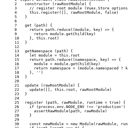
2
constructor
 (
rawRootModule
) {
3
// register root module (Vuex.Store options
4
this
.
register
([], rawRootModule, 
false
)
5
  }
6
7
get
 (path) {
8
return
 path.
reduce
(
(
module
, key
) =>
 {
9
return
module
.
getChild
(key)
10
    }, 
this
.
root
)
11
  }
12
13
getNamespace
 (path) {
14
let
module
 = 
this
.
root
15
return
 path.
reduce
(
(
namespace, key
) =>
 {
16
module
 = 
module
.
getChild
(key)
17
return
 namespace + (
module
.
namespaced
 ? k
18
    }, 
''
)
19
  }
20
21
update
 (rawRootModule) {
22
update
([], 
this
.
root
, rawRootModule)
23
  }
24
25
register
 (path, rawModule, runtime = 
true
) {
26
if
 (process.
env
.
NODE_ENV
 !== 
'production'
) 
27
assertRawModule
(path, rawModule)
28
    }
29
30
const
 newModule = 
new
Module
(rawModule, run