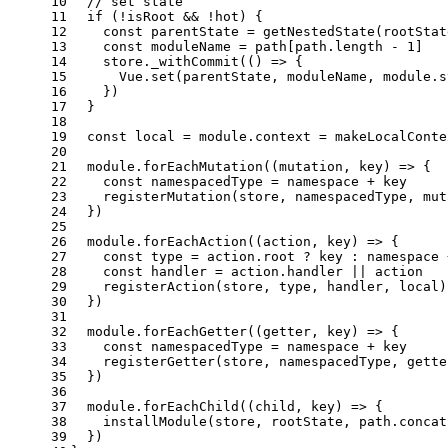
10
// set state
11
if
 (!isRoot && !hot) {
12
const
 parentState = 
getNestedState
(rootStat
13
const
 moduleName = path[path.
length
 - 
1
]
14
    store.
_withCommit
(
() =>
 {
15
Vue
.
set
(parentState, moduleName, 
module
.
s
16
    })
17
  }
18
19
const
 local = 
module
.
context
 = 
makeLocalConte
20
21
module
.
forEachMutation
(
(
mutation, key
) =>
 {
22
const
 namespacedType = namespace + key
23
registerMutation
(store, namespacedType, mut
24
  })
25
26
module
.
forEachAction
(
(
action, key
) =>
 {
27
const
 type = action.
root
 ? key : namespace 
28
const
 handler = action.
handler
 || action
29
registerAction
(store, type, handler, local)
30
  })
31
32
module
.
forEachGetter
(
(
getter, key
) =>
 {
33
const
 namespacedType = namespace + key
34
registerGetter
(store, namespacedType, gette
35
  })
36
37
module
.
forEachChild
(
(
child, key
) =>
 {
38
installModule
(store, rootState, path.
concat
39
  })