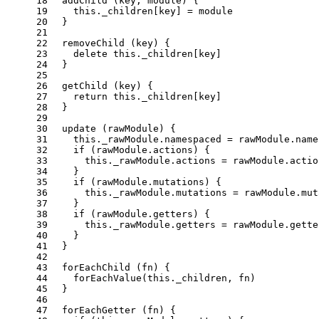
18
addChild
 (key, 
module
) {
19
this
.
_children
[key] = 
module
20
  }
21
22
removeChild
 (key) {
23
delete
this
.
_children
[key]
24
  }
25
26
getChild
 (key) {
27
return
this
.
_children
[key]
28
  }
29
30
update
 (rawModule) {
31
this
.
_rawModule
.
namespaced
 = rawModule.
name
32
if
 (rawModule.
actions
) {
33
this
.
_rawModule
.
actions
 = rawModule.
actio
34
    }
35
if
 (rawModule.
mutations
) {
36
this
.
_rawModule
.
mutations
 = rawModule.
mut
37
    }
38
if
 (rawModule.
getters
) {
39
this
.
_rawModule
.
getters
 = rawModule.
gette
40
    }
41
  }
42
43
forEachChild
 (fn) {
44
forEachValue
(
this
.
_children
, fn)
45
  }
46
47
forEachGetter
 (fn) {