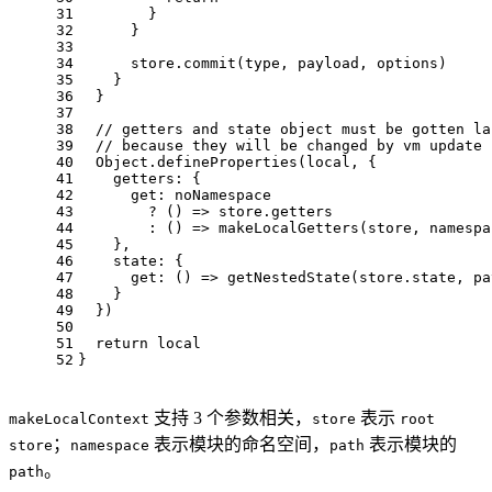
31
        }
32
      }
33
34
      store.
commit
(type, payload, options)
35
    }
36
  }
37
38
// getters and state object must be gotten la
39
// because they will be changed by vm update
40
Object
.
defineProperties
(local, {
41
getters
: {
42
get
: noNamespace
43
        ? 
() =>
 store.
getters
44
        : 
() =>
makeLocalGetters
(store, namespa
45
    },
46
state
: {
47
get
: 
() =>
getNestedState
(store.
state
, pa
48
    }
49
  })
50
51
return
 local
52
}
支持 3 个参数相关，
表示
makeLocalContext
store
root
；
表示模块的命名空间，
表示模块的
store
namespace
path
。
path