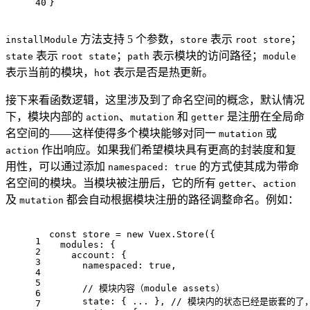
40
}
方法支持 5 个参数，
表示
；
installModule
store
root store
表示
；
表示模块的访问路径；
state
root state
path
module
表示当前的模块，
表示是否是热更新。
hot
接下来看函数逻辑，这里涉及到了命名空间的概念，默认情况
下，模块内部的
、
和
是注册在全局命
action
mutation
getter
名空间的——这样使得多个模块能够对同一
或
mutation
作出响应。如果我们希望模块具有更高的封装度和复
action
用性，可以通过添加
的方式使其成为带命
namespaced: true
名空间的模块。当模块被注册后，它的所有
、
getter
action
及
都会自动根据模块注册的路径调整命名。例如：
mutation
const
 store = 
new
Vuex
.
Store
({
1
modules
: {
2
account
: {
3
namespaced
: 
true
,
4
5
// 模块内容（module assets）
6
state
: { ... }, 
// 模块内的状态已经是嵌套的了，使
7