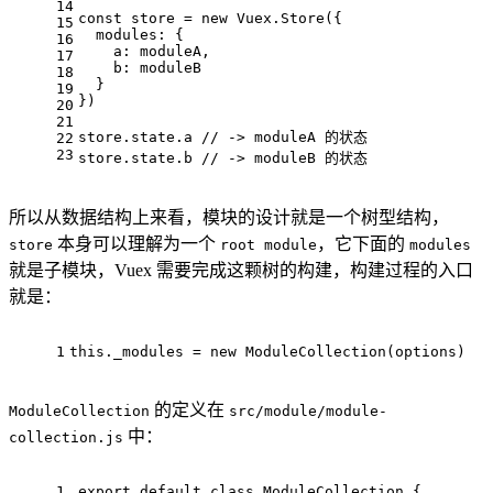
14
const
 store = 
new
Vuex
.
Store
({
15
modules
: {
16
a
: moduleA,
17
b
: moduleB
18
  }
19
})
20
21
store.
state
.
a
// -> moduleA 的状态
22
23
store.
state
.
b
// -> moduleB 的状态
所以从数据结构上来看，模块的设计就是一个树型结构，
本身可以理解为一个
，它下面的
store
root module
modules
就是子模块，Vuex 需要完成这颗树的构建，构建过程的入口
就是：
1
this
.
_modules
 = 
new
ModuleCollection
(options)
的定义在
ModuleCollection
src/module/module-
中：
collection.js
1
export
default
class
ModuleCollection
 {