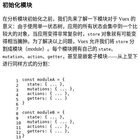
初始化模块
在分析模块初始化之前，我们先来了解一下模块对于 Vuex 的
意义：由于使用单一状态树，应用的所有状态会集中到一个比
较大的对象，当应用变得非常复杂时，
对象就有可能变
store
得相当臃肿。为了解决以上问题，Vuex 允许我们将
分
store
割成模块（module）。每个模块拥有自己的
、
state
、
、
，甚至是嵌套子模块——从上至下
mutation
action
getter
进行同样方式的分割：
const
 moduleA = {
1
state
: { ... },
2
mutations
: { ... },
3
actions
: { ... },
4
getters
: { ... }
5
}
6
7
const
 moduleB = {
8
state
: { ... },
9
mutations
: { ... },
10
actions
: { ... },
11
getters
: { ... },
12
}
13