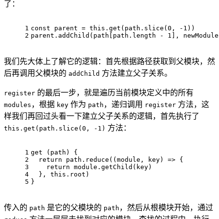
了：
1
const
 parent = 
this
.
get
(path.
slice
(
0
, -
1
))
2
parent.
addChild
(path[path.
length
 - 
1
], newModule
我们先大体上了解它的逻辑：首先根据路径获取到父模块，然
后再调用父模块的
方法建立父子关系。
addChild
的最后一步，就是遍历当前模块定义中的所有
register
，根据
作为
，递归调用
方法，这
modules
key
path
register
样我们再回过头看一下建立父子关系的逻辑，首先执行了
方法：
this.get(path.slice(0, -1)
1
get
 (path) {
2
return
 path.
reduce
(
(
module
, key
) =>
 {
3
return
module
.
getChild
(key)
4
  }, 
this
.
root
)
5
}
传入的
是它的父模块的
，然后从根模块开始，通过
path
path