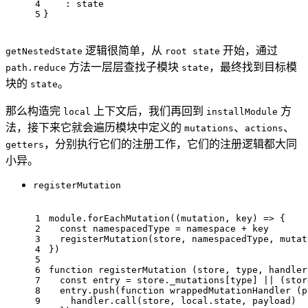
4
    : state
5
}
逻辑很简单，从
开始，通过
getNestedState
root state
方法一层层查找子模块
，最终找到目标模
path.reduce
state
块的
。
state
那么构造完
上下文后，我们再回到
方
local
installModule
法，接下来它就会遍历模块中定义的
、
、
mutations
actions
，分别执行它们的注册工作，它们的注册逻辑都大同
getters
小异。
registerMutation
1
module
.
forEachMutation
(
(
mutation, key
) =>
 {
2
const
 namespacedType = namespace + key
3
registerMutation
(store, namespacedType, mutat
4
})
5
6
function
registerMutation
 (
store, type, handler
7
const
 entry = store.
_mutations
[type] || (stor
8
  entry.
push
(
function
wrappedMutationHandler
 (
p
9
    handler.
call
(store, local.
state
, payload)