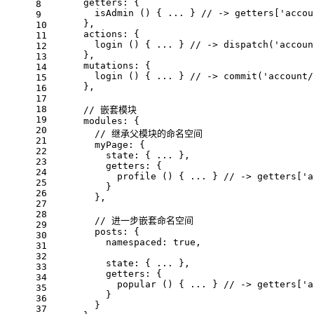
getters
: {
8
isAdmin
 () { ... } 
// -> getters['accou
9
      },
10
actions
: {
11
login
 () { ... } 
// -> dispatch('accoun
12
      },
13
mutations
: {
14
login
 () { ... } 
// -> commit('account/
15
      },
16
17
18
// 嵌套模块
19
modules
: {
20
// 继承父模块的命名空间
21
myPage
: {
22
state
: { ... },
23
getters
: {
24
profile
 () { ... } 
// -> getters['a
25
          }
26
        },
27
28
// 进一步嵌套命名空间
29
posts
: {
30
namespaced
: 
true
,
31
32
state
: { ... },
33
getters
: {
34
popular
 () { ... } 
// -> getters['a
35
          }
36
        }
37