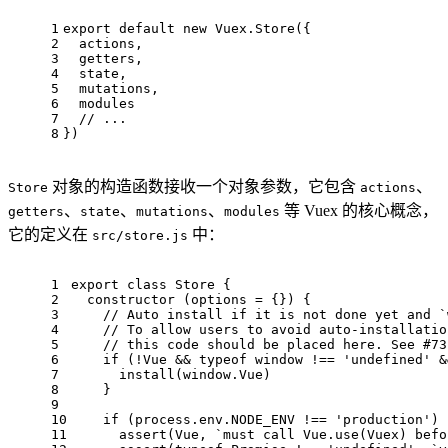
1
export
default
new
Vuex
.
Store
({
2
  actions,
3
  getters, 
4
  state,
5
  mutations,
6
  modules
7
// ...
8
})
对象的构造函数接收一个对象参数，它包含
、
Store
actions
、
、
、
等 Vuex 的核心概念，
getters
state
mutations
modules
它的定义在
中：
src/store.js
1
export
class
Store
 {
2
constructor
 (
options = {}
) {
3
// Auto install if it is not done yet and `
4
// To allow users to avoid auto-installatio
5
// this code should be placed here. See #73
6
if
 (!
Vue
 && 
typeof
window
 !== 
'undefined'
 &
7
install
(
window
.
Vue
)
8
    }
9
10
if
 (process.
env
.
NODE_ENV
 !== 
'production'
) 
11
assert
(
Vue
, 
`must call Vue.use(Vuex) befo