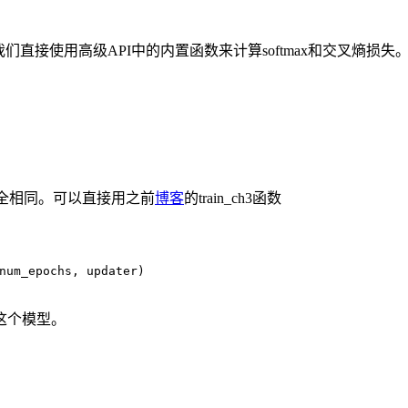
里我们直接使用高级API中的内置函数来计算softmax和交叉熵损失
完全相同。可以直接用之前
博客
的train_ch3函数
num_epochs, updater)
这个模型。