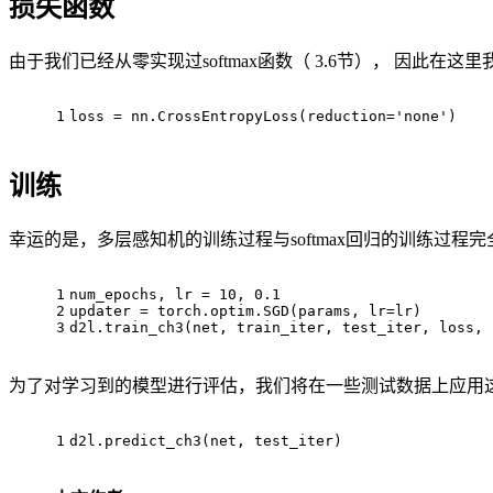
损失函数
由于我们已经从零实现过softmax函数（ 3.6节）， 因此在这
1
loss = nn.CrossEntropyLoss(reduction=
'none'
)
训练
幸运的是，多层感知机的训练过程与softmax回归的训练过程
1
num_epochs, lr = 
10
, 
0.1
2
updater = torch.optim.SGD(params, lr=lr)
3
d2l.train_ch3(net, train_iter, test_iter, loss, 
为了对学习到的模型进行评估，我们将在一些测试数据上应用
1
d2l.predict_ch3(net, test_iter)