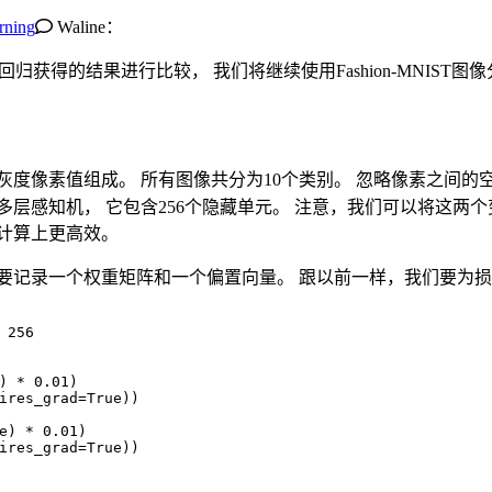
rning
Waline：
回归获得的结果进行比较， 我们将继续使用Fashion-MNIST图
灰度像素值组成。 所有图像共分为10个类别。 忽略像素之间的空
层感知机， 它包含256个隐藏单元。 注意，我们可以将这两
计算上更高效。
要记录一个权重矩阵和一个偏置向量。 跟以前一样，我们要为
 
256
) * 
0.01
)
ires_grad=
True
))
e
) * 
0.01
)
ires_grad=
True
))