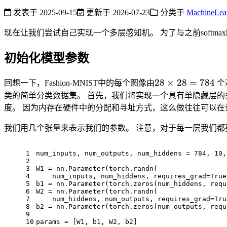
发表于
2025-09-15
更新于
2026-07-23
分类于
MachineLea
现在让我们尝试自己实现一个多层感知机。 为了与之前softmax
初始化模型参数
28
2
8
×
2
8
=
7
8
4
回想一下，Fashion-MNIST中的每个图像由
个
\times
类的简单分类数据集。 首先，我们将实现一个具有单隐藏层的多
28 =
度。 因为内存在硬件中的分配和寻址方式，这么做往往可以在
784
我们用几个张量来表示我们的参数。 注意，对于每一层我们都
1
num_inputs, num_outputs, num_hiddens = 
784
, 
10
,
2
3
W1 = nn.Parameter(torch.randn(
4
    num_inputs, num_hiddens, requires_grad=
True
5
b1 = nn.Parameter(torch.zeros(num_hiddens, requ
6
W2 = nn.Parameter(torch.randn(
7
    num_hiddens, num_outputs, requires_grad=
Tru
8
b2 = nn.Parameter(torch.zeros(num_outputs, requ
9
10
params = [W1, b1, W2, b2]