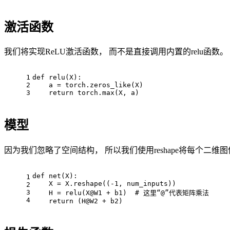
激活函数
我们将实现ReLU激活函数， 而不是直接调用内置的relu函数。
1
def
relu
(
X
):
2
    a = torch.zeros_like(X)
3
return
 torch.
max
(X, a)
模型
因为我们忽略了空间结构， 所以我们使用reshape将每个二维图
def
net
(
X
):
1
    X = X.reshape((-
1
, num_inputs))
2
3
    H = relu(X@W1 + b1)  
# 这里“@”代表矩阵乘法
4
return
 (H@W2 + b2)