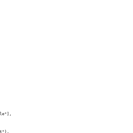
le"
],
t"
),