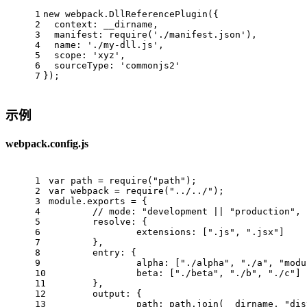
1
new
 webpack.
DllReferencePlugin
({
2
context
: __dirname,
3
manifest
: 
require
(
'./manifest.json'
),
4
name
: 
'./my-dll.js'
,
5
scope
: 
'xyz'
,
6
sourceType
: 
'commonjs2'
7
});
示例
webpack.config.js
1
var
 path = 
require
(
"path"
);
2
var
 webpack = 
require
(
"../../"
);
3
module
.
exports
 = {
4
// mode: "development || "production",
5
resolve
: {
6
extensions
: [
".js"
, 
".jsx"
]
7
	},
8
entry
: {
9
alpha
: [
"./alpha"
, 
"./a"
, 
"modu
10
beta
: [
"./beta"
, 
"./b"
, 
"./c"
]
11
	},
12
output
: {
13
path
: path.
join
(__dirname, 
"dis