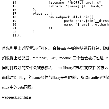
14
filename
: 
"MyDll.[name].js"
,
15
library
: 
"[name]_[fullhash]"
16
	},
17
plugins
: [
18
new
 webpack.
DllPlugin
({
19
path
: path.
join
(__dirna
20
name
: 
"[name]_[fullhash
21
		})
22
	]
23
};
首先利用上述配置进行打包，会将entry中的模块进行打包，随后DllP
如根据上述配置，“./alpha”, “./a”, "module"三个包会被打包进 ./di
同时打包好的文件会被暴露为output.library中规定的文件名被入
而此时DllPlugin的name属性与libray是相同的，所以manife
entry中的beta同理。
webpack.config.js