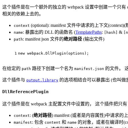
这个插件是在一个额外的独立的 webpack 设置中创建一个只有 dll 的 
相关的依赖上去的。
(optional): manifest 文件中请求的上下文(context)
context
: 暴露出的 DLL 的函数名 (
TemplatePaths
:
&
name
[hash]
[n
: manifest json 文件的
绝对路径
(输出文件)
path
1
new
 webpack.
DllPlugin
(options);
在给定的
路径下创建一个名为
的文件。 
path
manifest.json
这个插件与
的选项相结合可以暴露出 (也叫做放入
output.library
DllReferencePlugin
这个插件是在 webpack 主配置文件中设置的， 这个插件把只有 dll 的 b
: (
绝对路径
) manifest (或者是内容属性)中请求的
context
: 包含
和
的对象，或者在编译时(compi
manifest
content
name