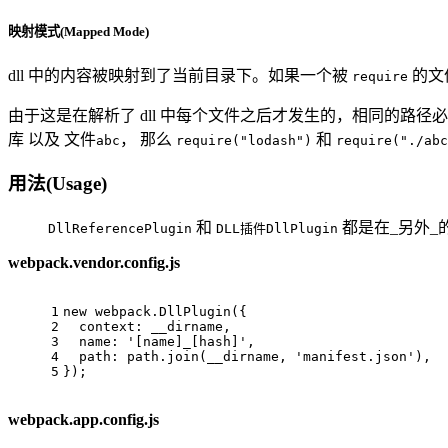
映射模式(Mapped Mode)
dll 中的内容被映射到了当前目录下。如果一个被
的文
require
由于这是在解析了 dll 中每个文件之后才发生的，相同的路径必须能够
库 以及 文件
， 那么
和
abc
require("lodash")
require("./abc
用法(Usage)
和
都是在_另外_的 
DllReferencePlugin
DLL插件DllPlugin
webpack.vendor.config.js
1
new
 webpack.
DllPlugin
({
2
context
: __dirname,
3
name
: 
'[name]_[hash]'
,
4
path
: path.
join
(__dirname, 
'manifest.json'
),
5
});
webpack.app.config.js