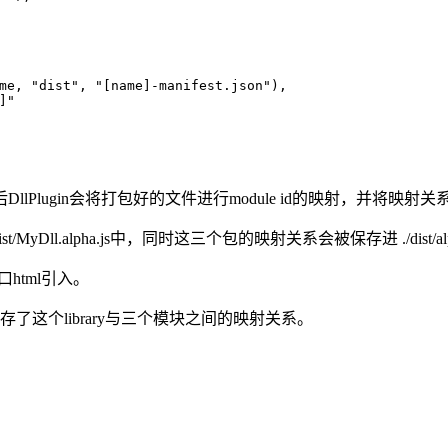
me, 
"dist"
, 
"[name]-manifest.json"
),
]"
lugin会将打包好的文件进行module id的映射，并将映射关系保
st/MyDll.alpha.js中，同时这三个包的映射关系会被保存进 ./dist/alpha
口html引入。
st中保存了这个library与三个模块之间的映射关系。