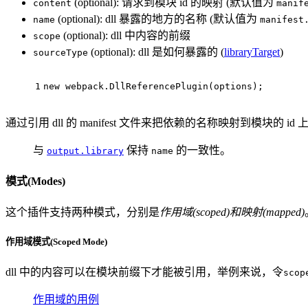
(optional): 请求到模块 id 的映射 (默认值为
content
manif
(optional): dll 暴露的地方的名称 (默认值为
name
manifest
(optional): dll 中内容的前缀
scope
(optional): dll 是如何暴露的 (
libraryTarget
)
sourceType
1
new
 webpack.
DllReferencePlugin
(options);
通过引用 dll 的 manifest 文件来把依赖的名称映射到模块的
与
保持
的一致性。
output.library
name
模式(Modes)
这个插件支持两种模式，分别是
作用域(scoped)
和
映射(mapped)
作用域模式(Scoped Mode)
dll 中的内容可以在模块前缀下才能被引用，举例来说，令
scop
作用域的用例