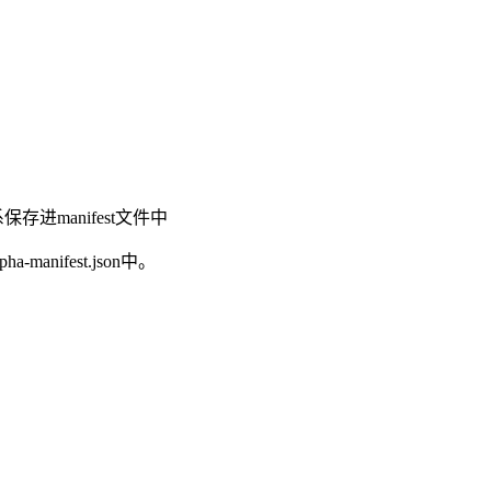
存进manifest文件中
-manifest.json中。