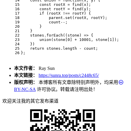
14
const
 union = 
function
(
x, y
) {
15
const
 rootX = 
find
(x);
16
const
 rootY = 
find
(y);
17
if
 (rootX !== rootY) {
18
            parent.
set
(rootX, rootY);
19
            count--;
20
        }
21
    }
22
    stones.
forEach
(
(
stone
) =>
 {
23
union
(stone[
0
] + 
10001
, stone[
1
]);
24
    })
25
return
 stones.
length
 - count;
26
};
本文作者：
Ray Sun
本文链接：
https://sunra.top/posts/c2448c65/
版权声明：
本博客所有文章除特别声明外，均采用
BY-NC-SA
许可协议。转载请注明出处！
欢迎关注我的其它发布渠道