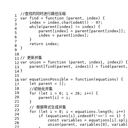
//查找的同时进行路径压缩
1
var
 find = 
function
 (
parent, index
) {
2
    index = index.
charCodeAt
() - 
97
;
3
while
(parent[index] != index) {
4
        parent[index] = parent[parent[index]];
5
        index = parent[index];
6
    }
7
return
 index;
8
}
9
10
// 更新并集
11
var
 union = 
function
 (
parent, index1, index2
) {
12
    parent[
find
(parent, index1)] = 
find
(parent,
13
}
14
15
var
 equationsPossible = 
function
(
equations
) {
16
let
 parent = [];
17
18
//初始化并集
19
for
 (
let
 i = 
0
; i < 
26
; i++) {
20
        parent[i] = i;
21
    }
22
// 根据等式生成并集
23
for
 (
let
 i = 
0
; i < equations.
length
; i++) 
24
if
 (equations[i].
indexOf
(
'=='
) == 
1
) {
25
const
 variables = equations[i].
spli
26
union
(parent, variables[
0
], variabl
27