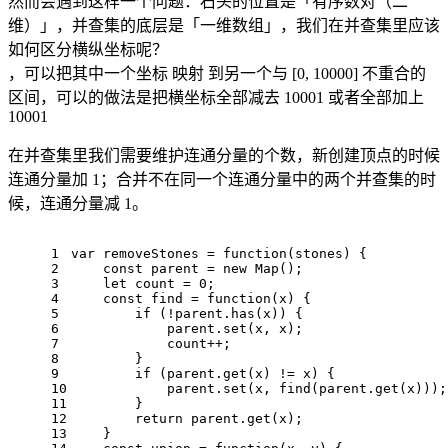
然而会遇到这样一个问题：石头的位置是「有序数对（二
维）」，并查集的底层是「一维数组」，我们在并查集里应该
如何区分横纵坐标呢？
，可以把其中一个坐标 映射 到另一个与 [0, 10000] 不重合的
区间，可以的做法是把横坐标全部减去 10001 或者全部加上
10001
在并查集里我们需要维护连通分量的个数，新创建顶点的时候
连通分量加 1；合并不在同一个连通分量中的两个并查集的时
候，连通分量减 1。
1
var
 removeStones = 
function
(
stones
) {
2
const
 parent = 
new
Map
();
3
let
 count = 
0
;
4
const
 find = 
function
(
x
) {
5
if
 (!parent.
has
(x)) {
6
            parent.
set
(x, x);
7
            count++;
8
        }
9
if
 (parent.
get
(x) != x) {
10
            parent.
set
(x, 
find
(parent.
get
(x)));
11
        }
12
return
 parent.
get
(x);
13
    }