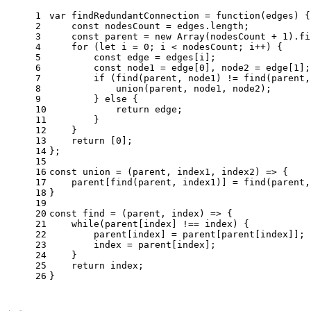
1
var
 findRedundantConnection = 
function
(
edges
) {
2
const
 nodesCount = edges.
length
;
3
const
 parent = 
new
Array
(nodesCount + 
1
).
fi
4
for
 (
let
 i = 
0
; i < nodesCount; i++) {
5
const
 edge = edges[i];
6
const
 node1 = edge[
0
], node2 = edge[
1
];
7
if
 (
find
(parent, node1) != 
find
(parent,
8
union
(parent, node1, node2);
9
        } 
else
 {
10
return
 edge;
11
        }
12
    }
13
return
 [
0
];
14
};
15
16
const
union
 = (
parent, index1, index2
) => {
17
    parent[
find
(parent, index1)] = 
find
(parent,
18
}
19
20
const
find
 = (
parent, index
) => {
21
while
(parent[index] !== index) {
22
        parent[index] = parent[parent[index]];
23
        index = parent[index];
24
    }
25
return
 index;
26
}