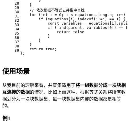
        }
28
    }
29
// 依次根据不等式去并集中查找
30
for
 (
let
 i = 
0
; i < equations.
length
; i++) 
31
if
 (equations[i].
indexOf
(
'!='
) == 
1
) {
32
const
 variables = equations[i].
spli
33
if
 (
find
(parent, variables[
0
]) == 
f
34
return
false
35
            }
36
        }
37
    }
38
return
true
;
39
};
使用场景
从我目前的理解来看，并查集适用于
将一组数据分成一块块相
互连接的数据
的情况，比如上面这种，根据等式关系将所有数
据划分为一块块数据集，每一块数据集内部的数据都是相等
的。
例1