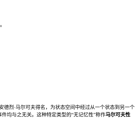
。
s_2, s_3 \ldots) \cdot P(s_1, s_2, s_3, \ldots)
），因俄国数学家安德烈·马尔可夫得名，为状态空间中经过从一个状态到另一个
件均与之无关。这种特定类型的“无记忆性”称作
马尔可夫性