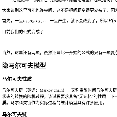
大家读到这里可能也许会问，这不是把问题变得更复杂了，因
o_1,o_2,o_3,
P(o
,
,
,
…
(
首先，一旦
o
o
o
一旦产生，就不会改变了，所以
P
o
1
2
3
\ldots
目前我们的公式变成了
当然，这里还有两项，虽然还是比一开始的公式的只有一项复
隐马尔可夫模型
马尔可夫性质
马尔可夫链（英语：Markov chain），又称离散时间马尔可夫链（
状态的转换的随机过程。该过程要求具备“无记忆”的性质：下
质
。马尔科夫链作为实际过程的统计模型具有许多应用。
马尔可夫链