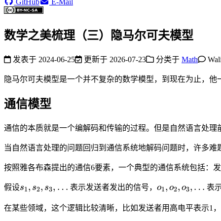
GitHub
E-Mail
数学之美梳理（三）隐马尔可夫模型
发表于
2024-06-25
更新于
2026-07-23
分类于
Math
Wal
隐马尔可夫模型是一个并不复杂的数学模型，到现在为止，他
通信模型
通信的本质就是一个编解码和传输的过程。但是自然语言处理
当自然语言处理的问题回归到通信系统地解码问题时，许多难
按照雅各布森提出的通信6要素，一个典型的通信系统包括：
s_1,
o_1,
,
,
,
…
,
,
,
…
假设
s
s
s
表示发送者发出的信号，
o
o
o
表示
1
2
3
1
2
3
s_2,
o_2,
s_3,
o_3,
在某些领域，这个逻辑比较清晰，比如发送者用高电平表示1，
\ldots
\ldots