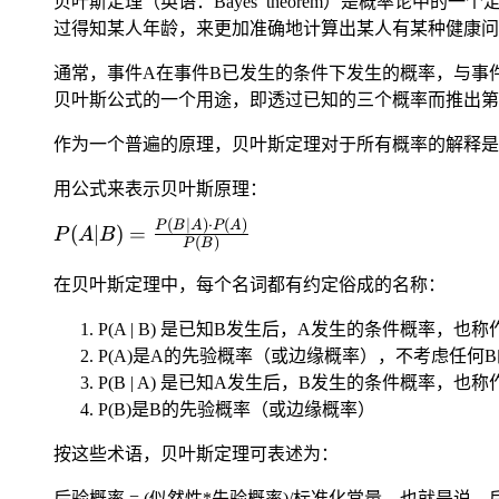
s_3,
s_3,
贝叶斯定理（英语：Bayes’ theorem）是概率
\ldots)
\ldots
过得知某人年龄，来更加准确地计算出某人有某种健康问
通常，事件A在事件B已发生的条件下发生的概率，与事
贝叶斯公式的一个用途，即透过已知的三个概率而推出第
作为一个普遍的原理，贝叶斯定理对于所有概率的解释是
用公式来表示贝叶斯原理：
(
∣
)
⋅
(
)
P(A |
P
B
A
P
A
(
∣
)
=
P
A
B
(
)
P
B
B) =
\frac{P
在贝叶斯定理中，每个名词都有约定俗成的名称：
(B | A)
P(A | B) 是已知B发生后，A发生的条件概率，也
\cdot
P(A)}
P(A)是A的先验概率（或边缘概率），不考虑任何
{P(B)}
P(B | A) 是已知A发生后，B发生的条件概率，也
P(B)是B的先验概率（或边缘概率）
按这些术语，贝叶斯定理可表述为：
后验概率 = (似然性*先验概率)/标准化常量。也就是