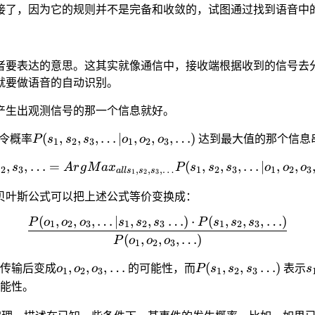
接了，因为它的规则并不是完备和收敛的，试图通过找到语音中
者要表达的意思。这其实就像通信中，接收端根据收到的信号去
就要做语音的自动识别。
产生出观测信号的那一个信息就好。
P(s_1,
(
,
,
,
…
∣
,
,
,
…
)
令概率
P
s
s
s
o
o
o
达到最大值的那个信息
1
2
3
1
2
3
s_2,
,
,
…
=
s_1, s_2, s_3,\ldots = ArgMa
(
,
,
,
…
∣
,
,
s
s
A
r
g
M
a
x
P
s
s
s
o
o
o
s_3,
2
3
,
,
,
…
1
2
3
1
2
3
a
l
l
s
s
s
1
2
3
\ldots
贝叶斯公式可以把上述公式等价变换成：
| o_1,
o_2,
(
,
,
,
…
∣
,
,
…
)
⋅
(
,
,
,
…
)
\frac{P(o_1,o_2,o_3,\ldots 
P
o
o
o
s
s
s
P
s
s
s
1
2
3
1
2
3
1
2
3
o_3,
(
,
,
,
…
)
P
o
o
o
1
2
3
\ldots)
o_1,o_2,o_3,\ldots
P(s_1,
s
,
,
,
…
(
,
,
…
)
传输后变成
o
o
o
的可能性，而
P
s
s
s
表示
s
1
2
3
1
2
3
s_2,
s
能性。
s_3
s
\ldots)
\