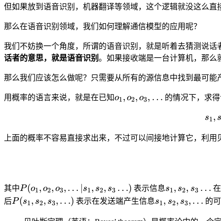
但如果放到语音识别，机器翻译等领域，这个逻辑就没这么直
那么在语音识别领域，我们如何理解通信模型的应用呢？
我们不妨换一个角度，所谓的语音识别，就是听着去猜测说话
话者的意思，就是语音识别
。如果接收端是一台计算机，那么
那么我们应该怎么做呢？只需要从所有的源信息中找到最可能
o_1,
,
,
,
…
用概率的语言来说，就是在已知
o
o
o
的情况下，求得
1
2
3
o_2,
,
s
o_3,
1
\ldots
上面的概率不容易直接求出来，不过可以间接地计算它，利用
P(o_1,o_2,o_3,\ldots
s_1,
(
,
,
,
…
∣
,
,
…
)
,
,
…
其中
P
o
o
o
s
s
s
表示信息
s
s
s
在
1
2
3
1
2
3
1
2
3
| s_1, s_2, s_3 \ldots)
s_2,
P(s_1,
s_1,
(
,
,
,
…
)
,
,
,
…
后
P
s
s
s
表示在发送端产生信息
s
s
s
的可
1
2
3
1
2
3
s_3
s_2,
s_2,
\ldots