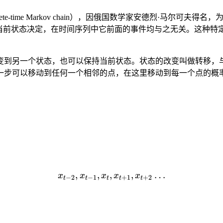
screte-time Markov chain），因俄国数学家安德烈·
当前状态决定，在时间序列中它前面的事件均与之无关。这种特定
变到另一个状态，也可以保持当前状态。状态的改变叫做转移，
一步可以移动到任何一个相邻的点，在这里移动到每一个点的概
,
,
,
x_{t-2}, x_{t-1},x_t,x_{t
,
…
x
x
x
x
x
−
2
−
1
+
1
+
2
t
t
t
t
t