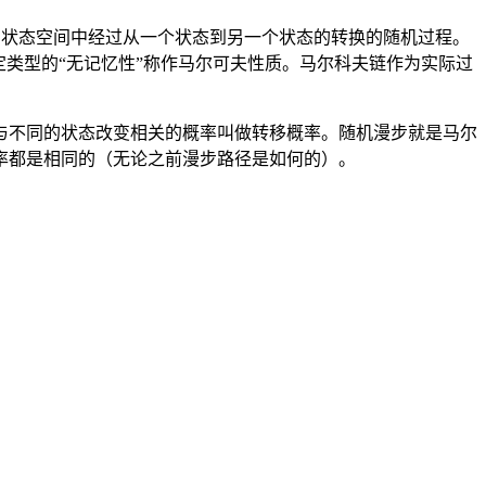
马尔可夫得名，为状态空间中经过从一个状态到另一个状态的转换的随机过程。
类型的“无记忆性”称作马尔可夫性质。马尔科夫链作为实际过
与不同的状态改变相关的概率叫做转移概率。随机漫步就是马尔
率都是相同的（无论之前漫步路径是如何的）。
+1},x_{t+2}\ldots