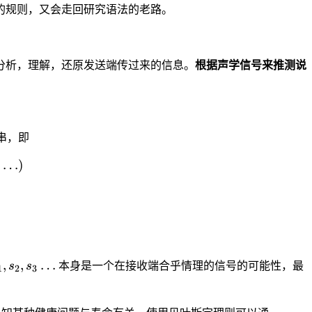
的规则，又会走回研究语法的老路。
分析，理解，还原发送端传过来的信息。
根据声学信号来推测说
串，即
x_{all s_1, s_2, s_3, \ldots} P(s_1, s_2, s_3, \ldots | 
,
…
)
| s_1, s_2, s_3 \ldots) \cdot P(s_1, s_2, s_3, \ldots)}
_1,
,
,
…
s
s
本身是一个在接收端合乎情理的信号的可能性，最
1
2
3
_2,
_3
ldots