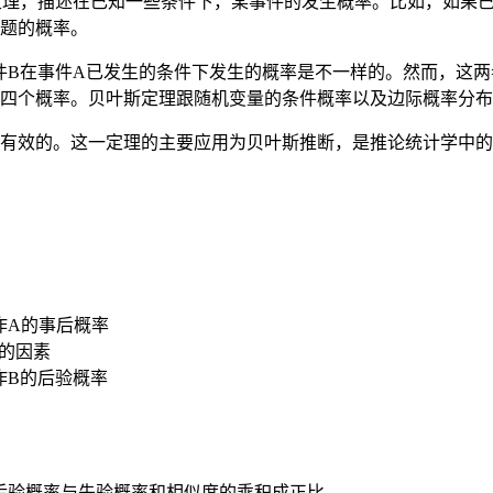
论中的一个定理，描述在已知一些条件下，某事件的发生概率。比如，
题的概率。
件B在事件A已发生的条件下发生的概率是不一样的。然而，这
四个概率。贝叶斯定理跟随机变量的条件概率以及边际概率分布
有效的。这一定理的主要应用为贝叶斯推断，是推论统计学中的
称作A的事后概率
B的因素
称作B的后验概率
说，后验概率与先验概率和相似度的乘积成正比。