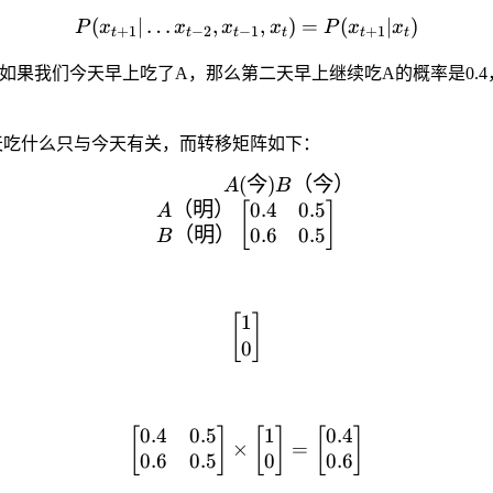
(
∣
…
,
P(x_{t+1} | \ldots x_{t-2
,
)
=
(
∣
)
P
x
x
x
x
P
x
x
+
1
−
2
−
1
+
1
t
t
t
t
t
t
果我们今天早上吃了A，那么第二天早上继续吃A的概率是0.4
明天吃什么只与今天有关，而转移矩阵如下：
(
\qquad \qquad A(今) B（今
今
)
（
今
）
A
B
（
明
）
0
.
4
0
.
5
[
]
A
（
明
）
0
.
6
0
.
5
B
1
\begin{bmatrix} 1 \\ 0 \
[
]
0
0
.
4
0
.
5
1
0
.
4
\begin{bmatrix} 0.4 & 0.5
[
]
[
]
[
]
×
=
0
.
6
0
.
5
0
0
.
6