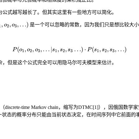
为公式越写越长了。但其实这里有一些地方可以简化。
_1,o_2,o_3,\ldots)
,
,
,
…
)
o
o
是一个可以忽略的常数，因为我们只是想比较大小
1
2
3
(
,
,
,
…
∣
,
,
P(o_1,o_2,o_3,\ldots | s_1, 
…
)
⋅
(
,
,
,
…
)
P
o
o
o
s
s
s
P
s
s
s
1
2
3
1
2
3
1
2
3
杂，但是这个公式完全可以用隐马尔可夫模型来估计。
discrete-time Markov chain，缩写为DTMC[1]
一状态的概率分布只能由当前状态决定，在时间序列中它前面的事