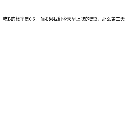
},x_{t-1},x_{t}) = P(x_{t+1} | x_t)
，吃B的概率是0.6，而如果我们今天早上吃的是B，那么第二天
）\\ \begin{matrix} A（明） \\ B（明） \end{matrix} \
end{bmatrix}
 \\ 0.6 & 0.5 \end{bmatrix} \times \begin{bmatrix} 